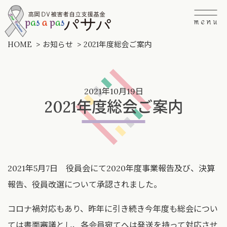
Skip
to
menu
the
content
HOME
お知らせ
2021年度総会ご案内
2021年10月19日
2021年度総会ご案内
2021年5月7日 役員会にて2020年度事業報告及び、決算
報告、役員改選について承認されました。
コロナ禍対応もあり、昨年に引き続き今年度も総会につい
ては書面審議とし、各会員宛てへは発送を持って対応させ